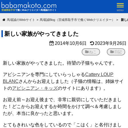
茨城県取手市
で働くWebクリエイター馬場誠のサイト
MENU
馬場誠のWebサイト
馬場誠Blog（茨城県取手市で働くWebクリエイター）
新し
新しい家族がやってきました
2014年10月6日
2023年9月26日
ねこ
日記
新しい家族がやってきました。待望の子猫ちゃんです。
アビシニアンを専門にしていらっしゃる
Cattery LOUP
BLANC
さんからお迎えしました（子猫の情報は、姉妹サイ
トの
アビシニアン・キッズ
のサイトにあります）。
お迎え前～お迎え後まで、非常に親切にしていただきまし
た！どこからお迎えするか時間をかけて調べ＆考慮しまし
たが、本当に良かったと思います。
とてもきれいな色をしているので「こはく」と名付けまし