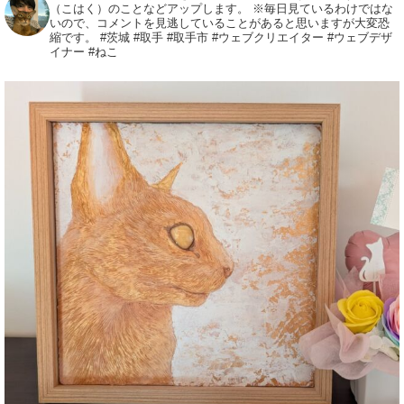
（こはく）のことなどアップします。
※毎日見ているわけではな
いので、コメントを見逃していることがあると思いますが大変恐
縮です。
#茨城
#取手
#取手市
#ウェブクリエイター
#ウェブデザ
イナー
#ねこ