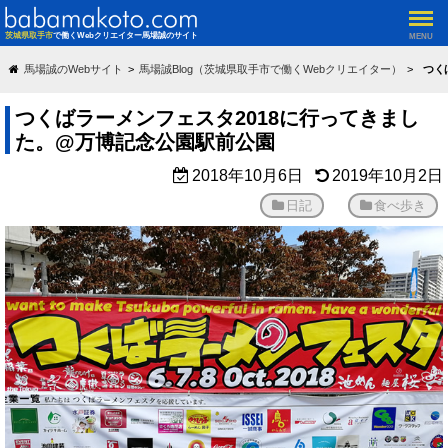
茨城県取手市
で働くWebクリエイター馬場誠のサイト
MENU
馬場誠のWebサイト
馬場誠Blog（茨城県取手市で働くWebクリエイター）
つく
つくばラーメンフェスタ2018に行ってきまし
た。@万博記念公園駅前公園
2018年10月6日
2019年10月2日
日記
食べ歩き