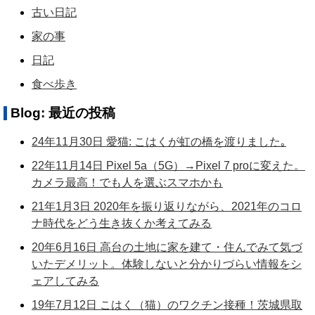
古い日記
家の事
日記
食べ歩き
Blog: 最近の投稿
24年11月30日 愛猫: こはくが虹の橋を渡りました｡
22年11月14日 Pixel 5a（5G）→Pixel 7 proに変えた。
カメラ最高！でも人を選ぶスマホかも
21年1月3日 2020年を振り返りながら、2021年のコロ
ナ時代をどう生き抜くか考えてみる
20年6月16日 高台の土地に家を建て・住んでみて気づ
いたデメリット。体験しないと分かりづらい情報をシ
ェアしてみる
19年7月12日 こはく（猫）のワクチン接種！茨城県取