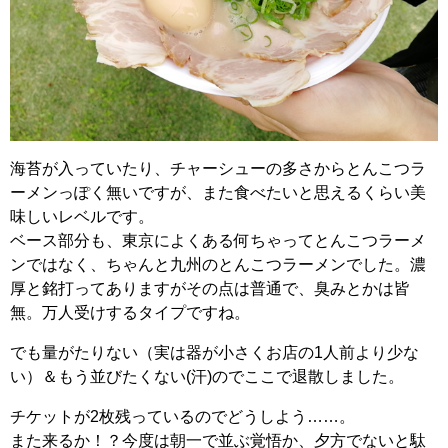
海苔が入っていたり、チャーシューの多さからとんこつラ
ーメンっぽく無いですが、また食べたいと思えるくらい美
味しいレベルです。
ベース部分も、東京によくある何ちゃってとんこつラーメ
ンではなく、ちゃんと九州のとんこつラーメンでした。濃
厚と銘打ってありますがその点は普通で、臭みとかは皆
無。万人受けするタイプですね。
でも量がたりない（実は器が小さくお店の1人前より少な
い）＆もう並びたくない(汗)のでここで退散しました。
チケットが2枚残っているのでどうしよう……。
また来るか！？今度は朝一で並ぶ覚悟か、夕方でないと駄