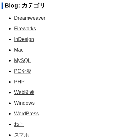
Blog: カテゴリ
Dreamweaver
Fireworks
InDesign
Mac
MySQL
PC全般
PHP
Web関連
Windows
WordPress
ねこ
スマホ