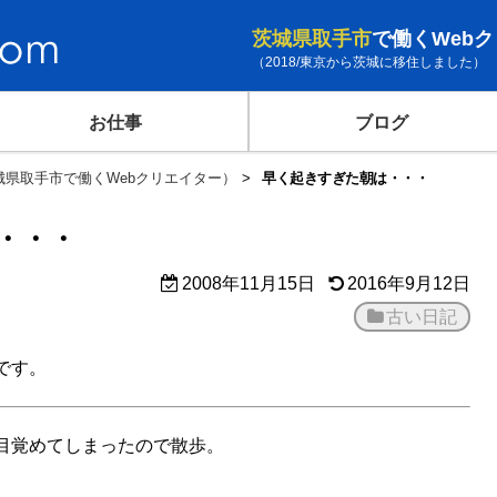
茨城県取手市
で働くWeb
（2018/東京から茨城に移住しました）
お仕事
ブログ
茨城県取手市で働くWebクリエイター）
早く起きすぎた朝は・・・
・・・
2008年11月15日
2016年9月12日
古い日記
です。
目覚めてしまったので散歩。