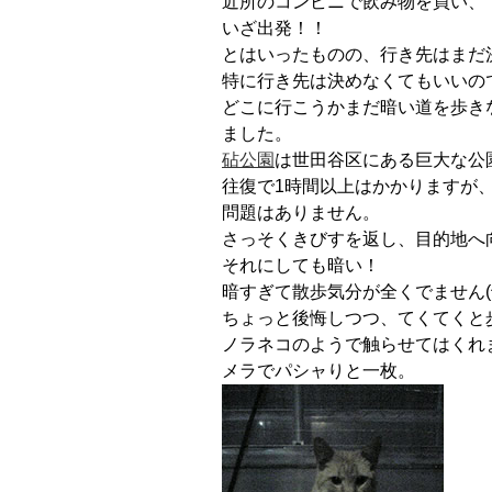
近所のコンビニで飲み物を買い、
いざ出発！！
とはいったものの、行き先はまだ
特に行き先は決めなくてもいいの
どこに行こうかまだ暗い道を歩き
ました。
砧公園
は世田谷区にある巨大な公
往復で1時間以上はかかりますが
問題はありません。
さっそくきびすを返し、目的地へ
それにしても暗い！
暗すぎて散歩気分が全くでません(^
ちょっと後悔しつつ、てくてくと
ノラネコのようで触らせてはくれ
メラでパシャりと一枚。