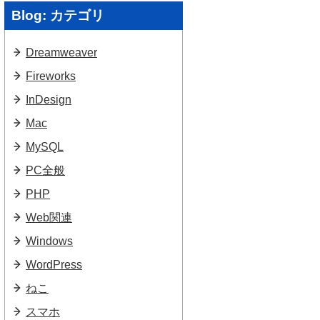
Blog: カテゴリ
Dreamweaver
Fireworks
InDesign
Mac
MySQL
PC全般
PHP
Web関連
Windows
WordPress
ねこ
スマホ