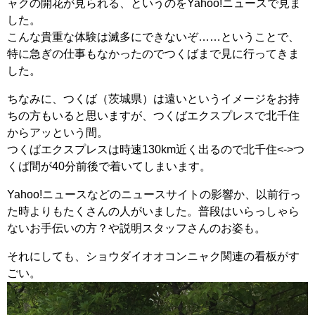
ャクの開花が見られる、というのをYahoo!ニュースで見ま
した。
こんな貴重な体験は滅多にできないぞ……ということで、
特に急ぎの仕事もなかったのでつくばまで見に行ってきま
した。
ちなみに、つくば（茨城県）は遠いというイメージをお持
ちの方もいると思いますが、つくばエクスプレスで北千住
からアッという間。
つくばエクスプレスは時速130km近く出るので北千住<->つ
くば間が40分前後で着いてしまいます。
Yahoo!ニュースなどのニュースサイトの影響か、以前行っ
た時よりもたくさんの人がいました。普段はいらっしゃら
ないお手伝いの方？や説明スタッフさんのお姿も。
それにしても、ショウダイオオコンニャク関連の看板がす
ごい。