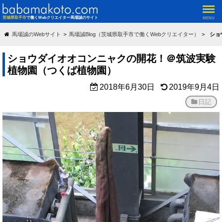
茨城県取手市
で働くWebクリエイター馬場誠のサイト
MENU
馬場誠のWebサイト
馬場誠Blog（茨城県取手市で働くWebクリエイター）
ショ
ショウダイオオコンニャクの開花！＠筑波実験
植物園（つくば植物園）
2018年6月30日
2019年9月4日
日記