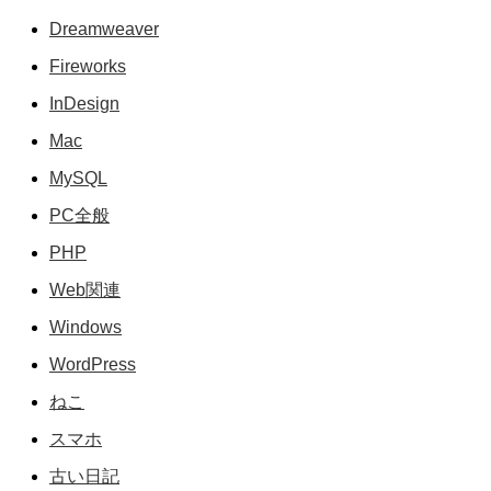
Dreamweaver
Fireworks
InDesign
Mac
MySQL
PC全般
PHP
Web関連
Windows
WordPress
ねこ
スマホ
古い日記